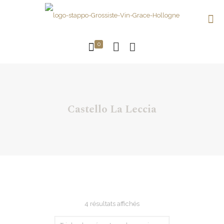
0
Castello La Leccia
Trié
4 résultats affichés
du
plus