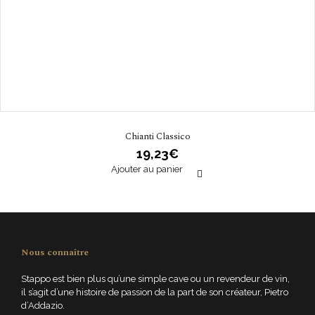
Chianti Classico
19,23
€
Ajouter au panier
Nous connaître
Stappo est bien plus qu’une simple cave ou un revendeur de vin,
il s’agit d’une histoire de passion de la part de son créateur, Pietro
d’Addazio.