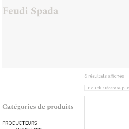
Feudi Spada
Tr
6 résultats affichés
d
pl
ré
a
Catégories de produits
pl
an
PRODUCTEURS