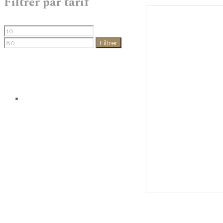
Filtrer par tarif
Prix
Prix
min
max
Filtrer