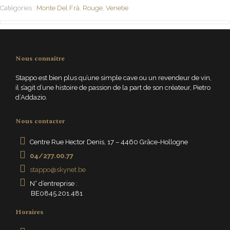
Catégories :
Monte Del Frà
,
Rouge
,
Venetie
Nous connaître
Stappo est bien plus qu’une simple cave ou un revendeur de vin,
il s’agit d’une histoire de passion de la part de son créateur, Pietro
d’Addazio.
Nous contacter
Centre Rue Hector Denis, 17 – 4460 Grâce-Hollogne
04/277.00.77
stappo@skynet.be
N° d’entreprise :
BE0845.201.481
Horaires