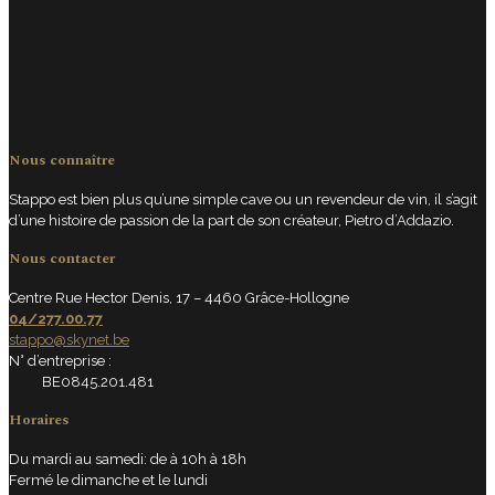
Nous connaître
Stappo est bien plus qu’une simple cave ou un revendeur de vin, il s’agit
d’une histoire de passion de la part de son créateur, Pietro d’Addazio.
Nous contacter
Centre Rue Hector Denis, 17 – 4460 Grâce-Hollogne
04/277.00.77
stappo@skynet.be
N° d’entreprise :
BE0845.201.481
Horaires
Du mardi au samedi: de à 10h à 18h
Fermé le dimanche et le lundi