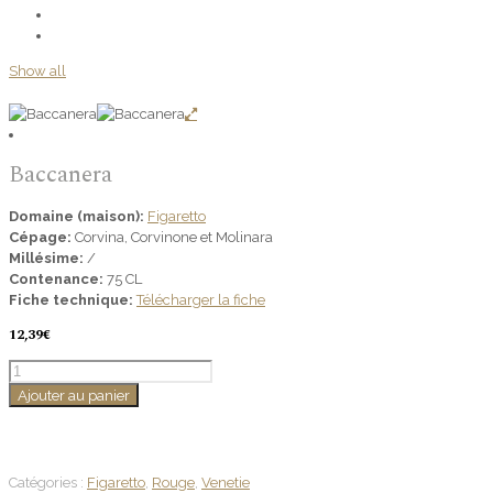
Show all
Baccanera
Domaine (maison):
Figaretto
Cépage:
Corvina, Corvinone et Molinara
Millésime:
/
Contenance:
75 CL
Fiche technique:
Télécharger la fiche
12,39
€
quantité
de
Ajouter au panier
Baccanera
Catégories :
Figaretto
,
Rouge
,
Venetie