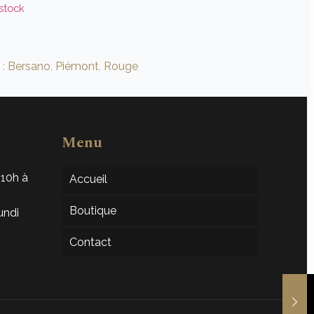
stock
 :
Bersano
,
Piémont
,
Rouge
Menu
 10h à
Accueil
Boutique
undi
Contact