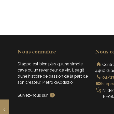
Nous connaître
Nous c
Stappo est bien plus qu’une simple
Centre
cave ou un revendeur de vin, il s’agit
4460 Grâ
d’une histoire de passion de la part de
04/27
son créateur, Pietro d’Addazio.
stapp
N° d’en
Suivez-nous sur
BE084