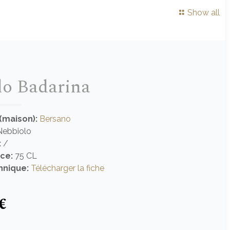
Show all
lo Badarina
(maison):
Bersano
ebbiolo
:
/
ce:
75 CL
hnique:
Télécharger la fiche
€