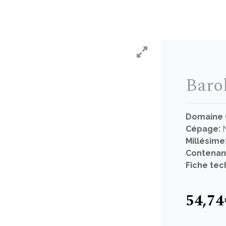
Baro
Domaine 
Cépage:
N
Millésime
Contenan
Fiche tec
54,74