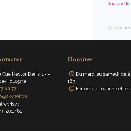
Rupture de 
Catégories
ontacter
Horaires
 Rue Hector Denis, 17 –
Du mardi au samedi: de à
ce-Hollogne
18h
7.00.77
Fermé le dimanche et le l
o@skynet.be
treprise :
5.201.481