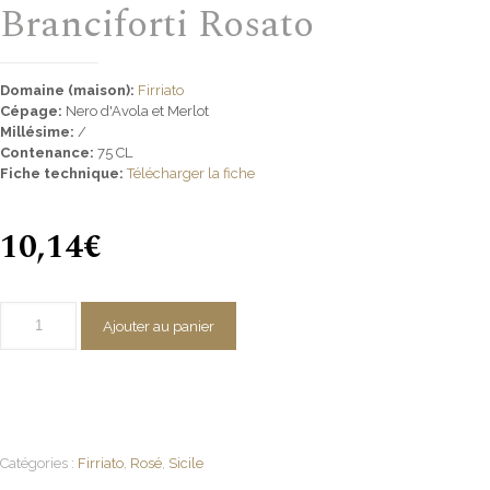
Branciforti Rosato
Domaine (maison):
Firriato
Cépage:
Nero d'Avola et Merlot
Millésime:
/
Contenance:
75 CL
Fiche technique:
Télécharger la fiche
10,14
€
Ajouter au panier
Catégories :
Firriato
,
Rosé
,
Sicile