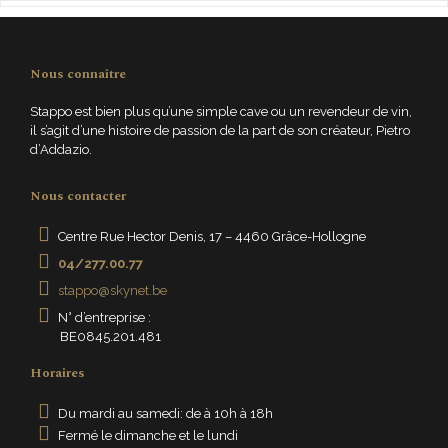
Nous connaître
Stappo est bien plus qu’une simple cave ou un revendeur de vin,
il s’agit d’une histoire de passion de la part de son créateur, Pietro
d’Addazio.
Nous contacter
Centre Rue Hector Denis, 17 – 4460 Grâce-Hollogne
04/277.00.77
stappo@skynet.be
N° d’entreprise :
BE0845.201.481
Horaires
Du mardi au samedi: de à 10h à 18h
Fermé le dimanche et le lundi