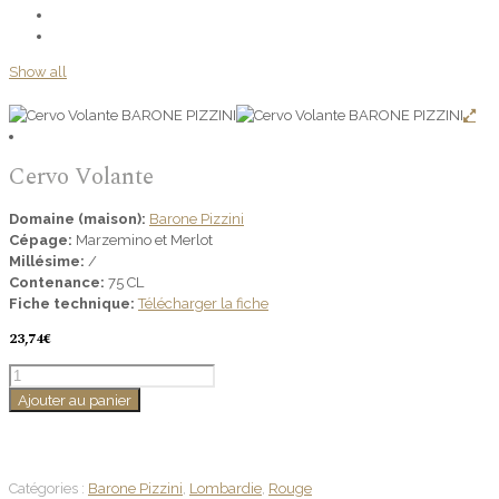
Show all
Cervo Volante
Domaine (maison):
Barone Pizzini
Cépage:
Marzemino et Merlot
Millésime:
/
Contenance:
75 CL
Fiche technique:
Télécharger la fiche
23,74
€
quantité
de
Ajouter au panier
Cervo
Volante
Catégories :
Barone Pizzini
,
Lombardie
,
Rouge