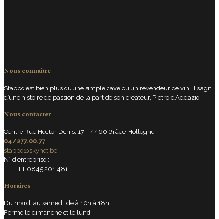
Nous connaître
Stappo est bien plus qu’une simple cave ou un revendeur de vin, il s’agit
d’une histoire de passion de la part de son créateur, Pietro d’Addazio.
Nous contacter
Centre Rue Hector Denis, 17 – 4460 Grâce-Hollogne
04/277.00.77
stappo@skynet.be
N° d’entreprise :
BE0845.201.481
Horaires
Du mardi au samedi: de à 10h à 18h
Fermé le dimanche et le lundi