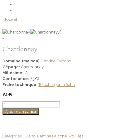
Show all
Chardonnay
Domaine (maison):
Cantine Falcone
Cépage:
Chardonnay
Millésime:
/
Contenance:
75 CL
Fiche technique:
Télécharger la fiche
8,14
€
quantité
de
Ajouter au panier
Chardonnay
Catégories :
Blanc
,
Cantine Falcone
,
Pouilles