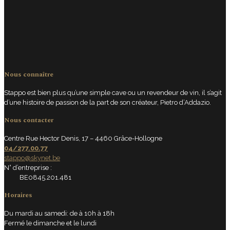
Nous connaître
Stappo est bien plus qu’une simple cave ou un revendeur de vin, il s’agit
d’une histoire de passion de la part de son créateur, Pietro d’Addazio.
Nous contacter
Centre Rue Hector Denis, 17 – 4460 Grâce-Hollogne
04/277.00.77
stappo@skynet.be
N° d’entreprise :
BE0845.201.481
Horaires
Du mardi au samedi: de à 10h à 18h
Fermé le dimanche et le lundi