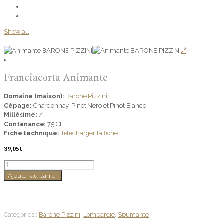
Show all
Franciacorta Animante
Domaine (maison):
Barone Pizzini
Cépage:
Chardonnay, Pinot Nero et Pinot Bianco
Millésime:
/
Contenance:
75 CL
Fiche technique:
Télécharger la fiche
39,05
€
quantité
de
Ajouter au panier
Franciacorta
Animante
Catégories :
Barone Pizzini
,
Lombardie
,
Spumante