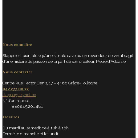
Nous connaître
Stappo est bien plus qu’une simple cave ou un revendeur de vin, il s’agit
d’une histoire de passion de la part de son créateur, Pietro d’Addazio.
Nous contacter
Centre Rue Hector Denis, 17 – 4460 Grâce-Hollogne
04/277.00.77
stappo@skynet.be
N° d’entreprise :
BE0845.201.481
Horaires
Du mardi au samedi: de à 10h à 18h
Fermé le dimanche et le lundi