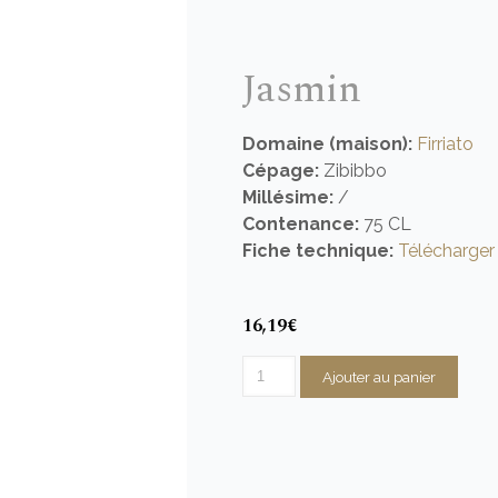
Jasmin
Domaine (maison):
Firriato
Cépage:
Zibibbo
Millésime:
/
Contenance:
75 CL
Fiche technique:
Télécharger 
16,19
€
quantité
Ajouter au panier
de
Jasmin