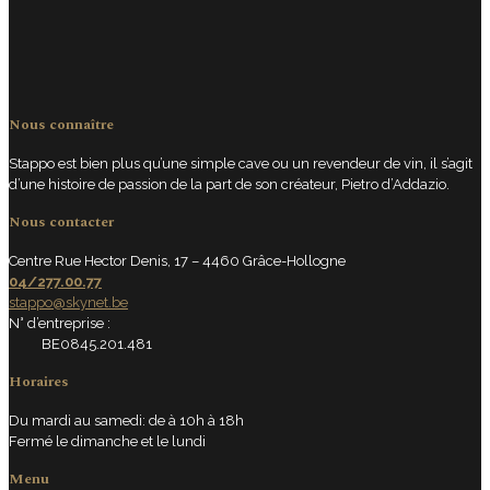
Nous connaître
Stappo est bien plus qu’une simple cave ou un revendeur de vin, il s’agit
d’une histoire de passion de la part de son créateur, Pietro d’Addazio.
Nous contacter
Centre Rue Hector Denis, 17 – 4460 Grâce-Hollogne
04/277.00.77
stappo@skynet.be
N° d’entreprise :
BE0845.201.481
Horaires
Du mardi au samedi: de à 10h à 18h
Fermé le dimanche et le lundi
Menu