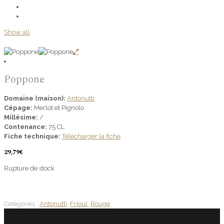
Show all
Poppone
Domaine (maison):
Antonutti
Cépage:
Merlot et Pignolo
Millésime:
/
Contenance:
75 CL
Fiche technique:
Télécharger la fiche
29,79
€
Rupture de stock
Catégories :
Antonutti
,
Frioul
,
Rouge