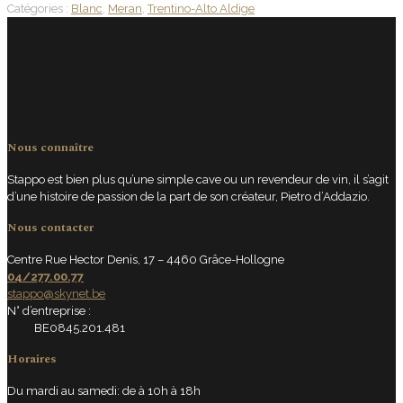
Catégories :
Blanc
,
Meran
,
Trentino-Alto Aldige
Nous connaître
Stappo est bien plus qu’une simple cave ou un revendeur de vin, il s’agit
d’une histoire de passion de la part de son créateur, Pietro d’Addazio.
Nous contacter
Centre Rue Hector Denis, 17 – 4460 Grâce-Hollogne
04/277.00.77
stappo@skynet.be
N° d’entreprise :
BE0845.201.481
Horaires
Du mardi au samedi: de à 10h à 18h