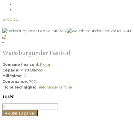
Show all
Weissburgunder Festival
Domaine (maison):
Meran
Cépage:
Pinot Bianco
Millésime:
/
Contenance:
75 CL
Fiche technique:
Télécharger la fiche
16,69
€
quantité
de
Ajouter au panier
Weissburgunder
Festival